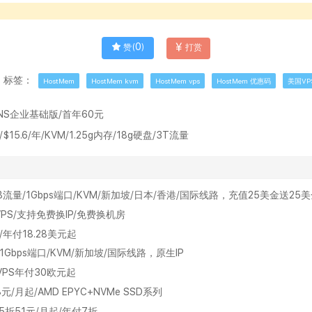
0
赞(
)
打赏
标签：
HostMem
HostMem kvm
HostMem vps
HostMem 优惠码
美国VP
DNS企业基础版/首年60元
15.6/年/KVM/1.25g内存/18g硬盘/3T流量
间/2TB流量/1Gbps端口/KVM/新加坡/日本/香港/国际线路，充值25美金送25
VPS/支持免费换IP/免费换机房
/年付18.28美元起
流量/1Gbps端口/KVM/新加坡/国际线路，原生IP
宽VPS年付30欧元起
8元/月起/AMD EPYC+NVMe SSD系列
.5折51元/月起/年付7折