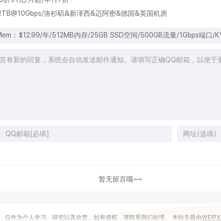
B SSD/2TB@10Gbps/洛杉矶&新泽西&迈阿密&德国&英国机房
m：$12.99/年/512MB内存/25GB SSD空间/500GB流量/1Gbps端口/K
暂无留言哦~~
，仅作为个人学习、研究以及欣赏。如有侵权，请联系我们处理。 本站主题由
WEIPX