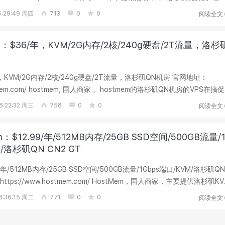
续费不涨价！电...
阅读全文
:29:49 周四
713
0
0
em：$36/年，KVM/2G内存/2核/240g硬盘/2T流量，洛杉
，KVM/2G内存/2核/240g硬盘/2T流量，洛杉矶QN机房 官网地址：
ostmem.com/ hostmem, 国人商家 。hostmem的洛杉矶QN机房的VPS在搞促
盘都不小，尤其是最后...
阅读全文
:22:32 周三
758
0
0
m：$12.99/年/512MB内存/25GB SSD空间/500GB流量/
/洛杉矶QN CN2 GT
9/年/512MB内存/25GB SSD空间/500GB流量/1Gbps端口/KVM/洛杉矶QN
。特色是按小时...
阅读全文
:36:15 周二
771
0
0