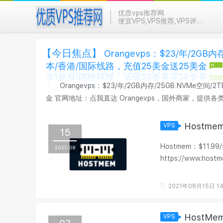
优质vps推荐网
便宜VPS,VPS推荐,VPS评测
【今日焦点】
Orangevps：$23/年/2GB
本/香港/国际线路，充值25美金送25美金
Orangevps：$23/年/2GB内存/25GB NVMe空
金 官网地址：点我直达 Orangevps，国外商家，提供各类KVM VPS，数据中心有香港、新加坡、日本、堪萨斯等。现在有活动，
并有优惠码，可选日本、新加坡、香港等。 1、年付6折优惠码:
Hostme
VPS
15
Hostmem：$11.99/
2021-08
https://www.
器租用，数据中心在美
2021年08月15日 14
HostMe
VPS