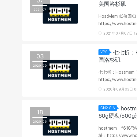
07
美国洛杉矶
2021-07
HostMem 低价回归 
https://www.
的时候可以选择是否自带
2021年07月07日 12
七七折：Ho
VPS
03
国洛杉矶
2020-09
七七折：Hostmem 1
https://www.
价kvm洛杉矶感兴趣
2020年09月03日 0
host
CN2 GIA
18
60g硬盘/500
2020-06
hostmem：“618”
址：https://ww