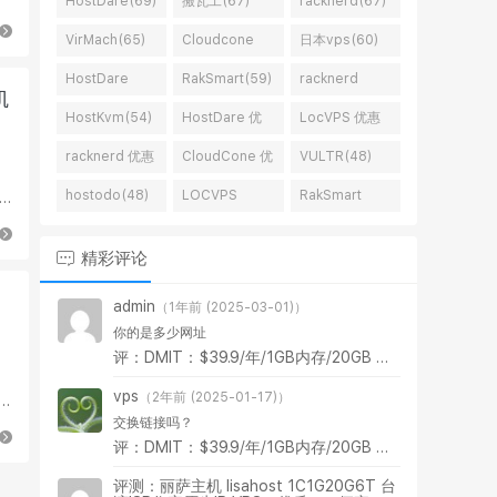
HostDare(69)
搬瓦工(67)
racknerd(67)
VirMach(65)
Cloudcone
日本vps(60)
vps(65)
HostDare
RakSmart(59)
racknerd
矶
vps(59)
vps(58)
HostKvm(54)
HostDare 优
LocVPS 优惠
惠码(53)
码(51)
racknerd 优惠
CloudCone 优
VULTR(48)
码(51)
惠码(50)
hostodo(48)
LOCVPS
RakSmart
vps(46)
vps(46)
精彩评论
1
admin
（1年前 (2025-03-01)）
你的是多少网址
评：DMIT：$39.9/年/1GB内存/20GB SSD空间/1TB流量/1Gbps端口/KVM/洛杉矶CMIN2/洛杉矶CN2 GIA/香港CN2 GIA
vps
（2年前 (2025-01-17)）
交换链接吗？
评：DMIT：$39.9/年/1GB内存/20GB SSD空间/1TB流量/1Gbps端口/KVM/洛杉矶CMIN2/洛杉矶CN2 GIA/香港CN2 GIA
评测：丽萨主机 lisahost 1C1G20G6T 台