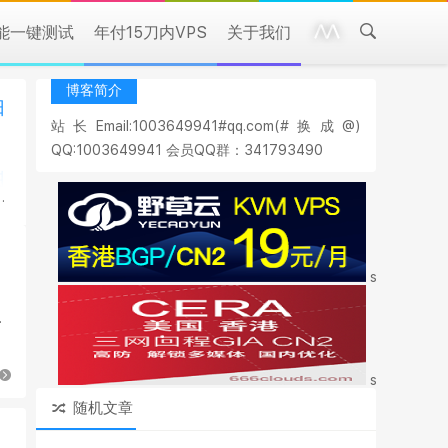
性能一键测试
年付15刀内VPS
关于我们
博客简介
日
站长Email:1003649941#qq.com(#换成@)
QQ:1003649941 会员QQ群：341793490
style="marg
务
style="marg
随机文章