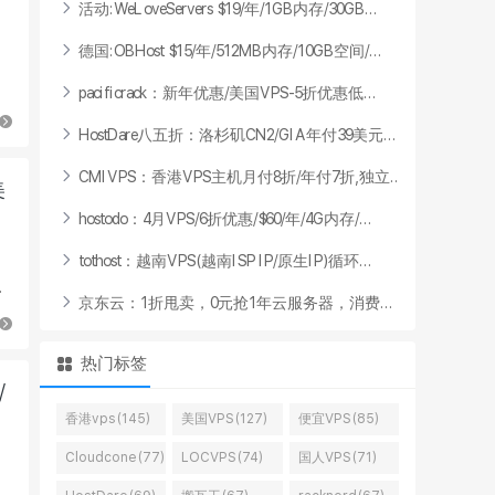
活
动
:
W
e
L
o
v
e
S
e
r
v
e
r
s
$
1
9
/
年
/
1
G
B
内
存
/
3
0
G
B
.
.
.
德
国
:
O
B
H
o
s
t
$
1
5
/
年
/
5
1
2
M
B
内
存
/
1
0
G
B
空
间
/
.
.
.
统
p
a
c
i
f
i
c
r
a
c
k
：
新
年
优
惠
/
美
国
V
P
S
-
5
折
优
惠
低
.
.
.
H
o
s
t
D
a
r
e
八
五
折
：
洛
杉
矶
C
N
2
/
G
I
A
年
付
3
9
美
元
.
.
.
C
M
I
V
P
S
：
香
港
V
P
S
主
机
月
付
8
折
/
年
付
7
折
,
独
立
.
.
.
美
h
o
s
t
o
d
o
：
4
月
V
P
S
/
6
折
优
惠
/
$
6
0
/
年
/
4
G
内
存
/
.
.
.
t
o
t
h
o
s
t
：
越
南
V
P
S
(
越
南
I
S
P
I
P
/
原
生
I
P
)
循
环
.
.
.
低
京
东
云
：
1
折
甩
卖
，
0
元
抢
1
年
云
服
务
器
，
消
费
.
.
.
热门标签
/
香港vps(145)
美国VPS(127)
便宜VPS(85)
Cloudcone(77)
LOCVPS(74)
国人VPS(71)
典