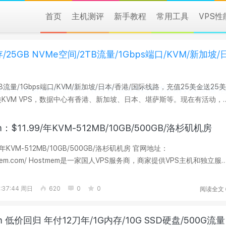
首页
主机测评
新手教程
常用工具
VPS
内存/25GB NVMe空间/2TB流量/1Gbps端口/KVM/新加坡/
间/2TB流量/1Gbps端口/KVM/新加坡/日本/香港/国际线路，充值25美金送25美
 SGIPD61（限年付及以上...
m：$11.99/年KVM-512MB/10GB/500GB/洛杉矶机房
年KVM-512MB/10GB/500GB/洛杉矶机房 官网地址：
hostmem.com/ Hostmem是一家国人VPS服务商，商家提供VPS主机和独立服
国洛杉矶。商家VPS主机基于KVM...
阅读全文
:37:44 周日
620
0
0
m 低价回归 年付12刀年/1G内存/10G SSD硬盘/500G流量