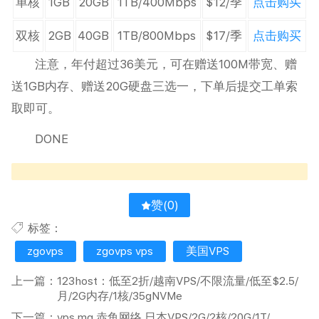
单核
1GB
20GB
1TB/400Mbps
$12/季
点击购买
双核
2GB
40GB
1TB/800Mbps
$17/季
点击购买
注意，年付超过36美元，可在赠送100M带宽、赠
送1GB内存、赠送20G硬盘三选一，下单后提交工单索
取即可。
DONE
赞(
0
)
标签：
zgovps
zgovps vps
美国VPS
上一篇：
123host：低至2折/越南VPS/不限流量/低至$2.5/
月/2G内存/1核/35gNVMe
下一篇：
vps.mg 赤鱼网络 日本VPS/2G/2核/20G/1T/