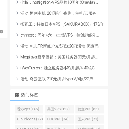
七
折
：
h
o
s
t
i
g
a
t
i
o
n
-
V
P
S
品
牌
1
0
周
年
(
O
n
e
M
a
n
.
.
.
活
动
:
恒
创
主
机
2
0
1
7
跨
年
盛
典
，
主
机
/
云
服
务
.
.
.
搬
瓦
工
：
特
价
日
本
V
P
S
（
S
A
K
U
R
A
B
O
X
）
$
7
3
/
年
.
.
.
t
m
h
h
o
s
t
：
周
年
+
六
一
/
全
场
V
P
S
一
律
8
折
/
部
分
.
.
.
活
动
:
V
U
L
T
R
新
账
户
充
5
刀
送
2
0
刀
活
动
优
惠
码
.
.
.
M
e
g
a
l
a
y
e
r
夏
季
促
销
：
美
国
服
务
器
9
9
元
/
月
起
.
.
.
i
W
e
b
F
u
s
i
o
n
：
独
立
服
务
器
$
4
9
/
月
起
/
4
-
4
0
核
C
.
.
.
活
动
:
奇
云
互
联
2
1
0
元
/
月
/
H
y
p
e
r
V
/
4
核
/
2
G
/
8
.
.
.
热门标签
香港vps(145)
美国VPS(127)
便宜VPS(85)
Cloudcone(77)
LOCVPS(74)
国人VPS(71)