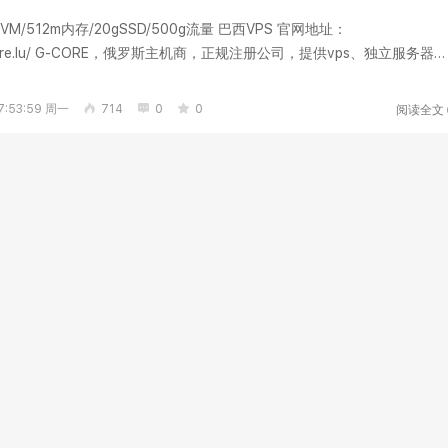
VM/512m内存/20gSSD/500g流量 巴西VPS 官网地址：
ng.gcore.lu/ G-CORE，俄罗斯主机商，正规注册公司，提供vps、独立服务器
美洲机房：巴西圣保罗数据...
阅读全文
:53:59 周一
714
0
0