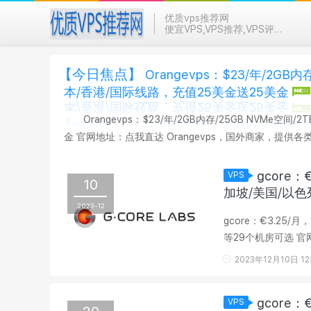
优质vps推荐网
便宜VPS,VPS推荐,VPS评测
【今日焦点】
Orangevps：$23/年/2GB
本/香港/国际线路，充值25美金送25美金
Orangevps：$23/年/2GB内存/25GB NVMe空
金 官网地址：点我直达 Orangevps，国外商家，提供各类KVM VPS，数据中心有香港、新加坡、日本、堪萨斯等。现在有活动，
并有优惠码，可选日本、新加坡、香港等。 1、年付6折优惠码:
gcore
VPS
10
加坡/美国/以色
2023-12
gcore：€3.25
等29个机房可选 官网地址：https://hosting.gcore.lu/ gcore，以前叫做gcorelabs，2014年成
立于卢森堡，运作着..
2023年12月10日 12
gcore：
VPS