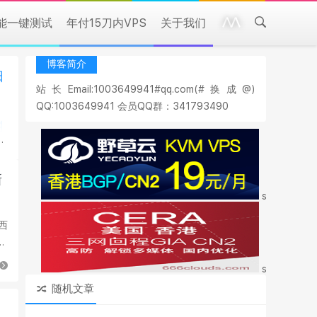
性能一键测试
年付15刀内VPS
关于我们
博客简介
日
站长Email:1003649941#qq.com(#换成@)
QQ:1003649941 会员QQ群：341793490
新
style="marg
巴西
style="marg
随机文章