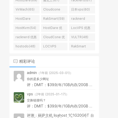
HostDare(69)
搬瓦工(67)
racknerd(67)
VirMach(65)
Cloudcone
日本vps(60)
vps(65)
HostDare
RakSmart(59)
racknerd
vps(59)
vps(58)
HostKvm(54)
HostDare 优
LocVPS 优惠
惠码(53)
码(51)
racknerd 优惠
CloudCone 优
VULTR(48)
码(51)
惠码(50)
hostodo(48)
LOCVPS
RakSmart
vps(46)
vps(46)
精彩评论
admin
（1年前 (2025-03-01)）
你的是多少网址
评：DMIT：$39.9/年/1GB内存/20GB SSD空间/1TB流量/1Gbps端口/KVM/洛杉矶CMIN2/洛杉矶CN2 GIA/香港CN2 GIA
vps
（2年前 (2025-01-17)）
交换链接吗？
评：DMIT：$39.9/年/1GB内存/20GB SSD空间/1TB流量/1Gbps端口/KVM/洛杉矶CMIN2/洛杉矶CN2 GIA/香港CN2 GIA
评测：丽萨主机 lisahost 1C1G20G6T 台