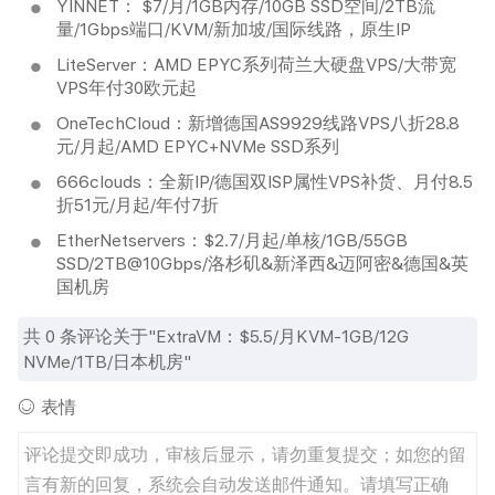
YINNET： $7/月/1GB内存/10GB SSD空间/2TB流
量/1Gbps端口/KVM/新加坡/国际线路，原生IP
LiteServer：AMD EPYC系列荷兰大硬盘VPS/大带宽
VPS年付30欧元起
OneTechCloud：新增德国AS9929线路VPS八折28.8
元/月起/AMD EPYC+NVMe SSD系列
666clouds：全新IP/德国双ISP属性VPS补货、月付8.5
折51元/月起/年付7折
EtherNetservers：$2.7/月起/单核/1GB/55GB
SSD/2TB@10Gbps/洛杉矶&新泽西&迈阿密&德国&英
国机房
共
0
条评论关于"ExtraVM：$5.5/月KVM-1GB/12G
NVMe/1TB/日本机房"
表情