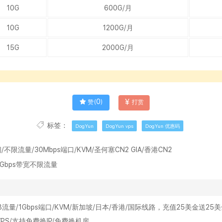
10G
600G/月
10G
1200G/月
15G
2000G/月
0
赞(
)
打赏
标签：
DogYun
DogYun vps
DogYun 优惠码
/不限流量/30Mbps端口/KVM/圣何塞CN2 GIA/香港CN2
矶1Gbps带宽不限流量
间/2TB流量/1Gbps端口/KVM/新加坡/日本/香港/国际线路，充值25美金送25
VPS/支持免费换IP/免费换机房