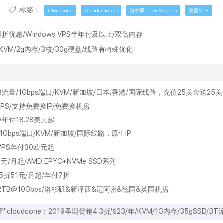
标签：
Cloudcone
Cloudcone vps
洛杉矶 - LosAngeles
美国VPS
S/6折优惠/Windows VPS半年付及以上/双倍内存
/KVM/2g内存/3核/30g硬盘/线路有特殊优化
间/2TB流量/1Gbps端口/KVM/新加坡/日本/香港/国际线路，充值25美金送25
VPS/支持免费换IP/免费换机房
/年付18.28美元起
流量/1Gbps端口/KVM/新加坡/国际线路，原生IP
宽VPS年付30欧元起
8元/月起/AMD EPYC+NVMe SSD系列
.5折51元/月起/年付7折
B SSD/2TB@10Gbps/洛杉矶&新泽西&迈阿密&德国&英国机房
cloudcone：2019圣诞促销4.3折/$23/年/KVM/1G内存/35gSSD/3