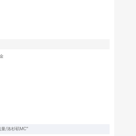
美金
T流量/洛杉矶MC"