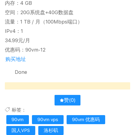
内存：4 GB
空间：20G系统盘+40G数据盘
流量：1 TB / 月（100Mbps端口）
IPv4：1
34.99元/月
优惠码：90vm-12
购买地址
Done
赞(
0
)
标签：
90vm
90vm vps
90vm 优惠码
国人VPS
洛杉矶