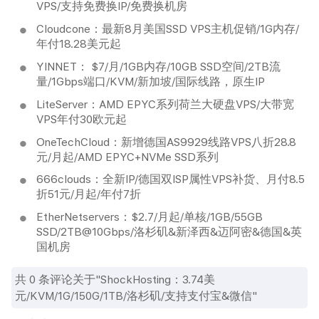
VPS/支持免费换IP/免费换机房
Cloudcone：最新8月美国SSD VPS主机促销/1G内存/
年付18.28美元起
YINNET： $7/月/1GB内存/10GB SSD空间/2TB流
量/1Gbps端口/KVM/新加坡/国际线路，原生IP
LiteServer：AMD EPYC系列荷兰大硬盘VPS/大带宽
VPS年付30欧元起
OneTechCloud：新增德国AS9929线路VPS八折28.8
元/月起/AMD EPYC+NVMe SSD系列
666clouds：全新IP/德国双ISP属性VPS补货、月付8.5
折51元/月起/年付7折
EtherNetservers：$2.7/月起/单核/1GB/55GB
SSD/2TB@10Gbps/洛杉矶&新泽西&迈阿密&德国&英
国机房
共
0
条评论关于"ShockHosting：3.74美
元/KVM/1G/150G/1TB/洛杉矶/支持支付宝&微信"