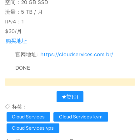
空间：20 GB SSD
流量：5 TB / 月
IPv4：1
$30/月
购买地址
官网地址:
https://cloudservices.com.br/
DONE
赞(
0
)
标签：
Cloud Services
Cloud Services kvm
Cloud Services vps