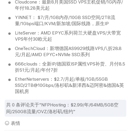
Cloudcone：最新8月美国SSD VPS主机促销/1G内存/
年付18.28美元起
YINNET： $7/月/1GB内存/10GB SSD空间/2TB流
量/1Gbps端口/KVM/新加坡/国际线路，原生IP
LiteServer：AMD EPYC系列荷兰大硬盘VPS/大带宽
VPS年付30欧元起
OneTechCloud：新增德国AS9929线路VPS八折28.8
元/月起/AMD EPYC+NVMe SSD系列
666clouds：全新IP/德国双ISP属性VPS补货、月付8.5
折51元/月起/年付7折
EtherNetservers：$2.7/月起/单核/1GB/55GB
SSD/2TB@10Gbps/洛杉矶&新泽西&迈阿密&德国&英
国机房
共
0
条评论关于"NFPHosting：$2.99/年/64MB/5GB空
间/250GB流量/OVZ/洛杉矶/纽约"
表情