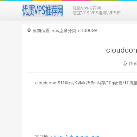
优质vps推荐网
便宜VPS,VPS推荐,VPS评测
当前位置:
vps流量分类
>
1000GB
cloudc
作者
cloudcone $11年付/KVM/256m内存/10g硬盘/1T
官网地址:
https://cloudcone.com/