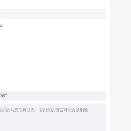
美金
杉矶"