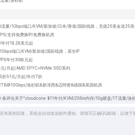
GB流量/洛杉矶
间/2TB流量/1Gbps端口/KVM/新加坡/日本/香港/国际线路，充值25美金送25
VPS/支持免费换IP/免费换机房
/年付18.28美元起
流量/1Gbps端口/KVM/新加坡/国际线路，原生IP
宽VPS年付30欧元起
8元/月起/AMD EPYC+NVMe SSD系列
.5折51元/月起/年付7折
B SSD/2TB@10Gbps/洛杉矶&新泽西&迈阿密&德国&英国机房
0
条评论关于"cloudcone $11年付/KVM/256m内存/10g硬盘/1T流量/洛