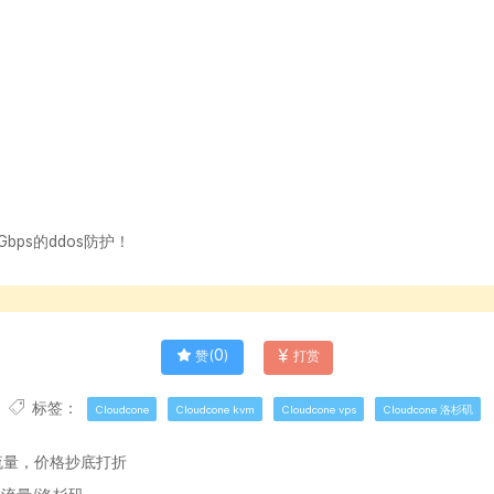
Gbps的ddos防护！
0
赞(
)
打赏
标签：
Cloudcone
Cloudcone kvm
Cloudcone vps
Cloudcone 洛杉矶
不限流量，价格抄底打折