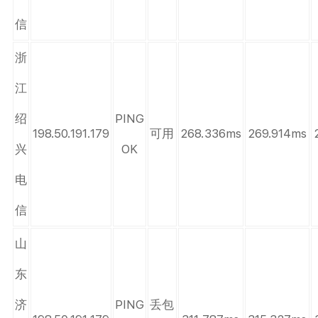
信
浙
江
绍
PING
198.50.191.179
可用
268.336ms
269.914ms
兴
OK
电
信
山
东
济
PING
丢包