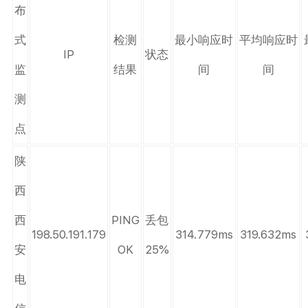
布
式
检测
最小响应时
平均响应时
IP
状态
监
结果
间
间
测
点
陕
西
西
PING
丢包
198.50.191.179
314.779ms
319.632ms
安
OK
25%
电