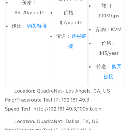
价格：
端口：
$4.20/month
价格：
100Mbps
$7/month
传送：
购买链接
架构：KVM
传送：
购买链
价格：
接
$15/year
传送：
购买
链接
Location: QuadraNet- Los Angels, CA, US
Ping/Traceroute Test IP: 192.161.49.3
Speed Test: http://192.161.49.3/100mb.bin
Location: QuadraNet- Dallas, TX, US