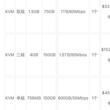
$52
KVM
双核
1.5GB
75GB
1TB/60Mbps
1个
$152
KVM
三核
4GB
150GB
1.5TB/80Mbos
1个
$45
KVM
单核
756MB
150GB
600GB/50Mbps
1个