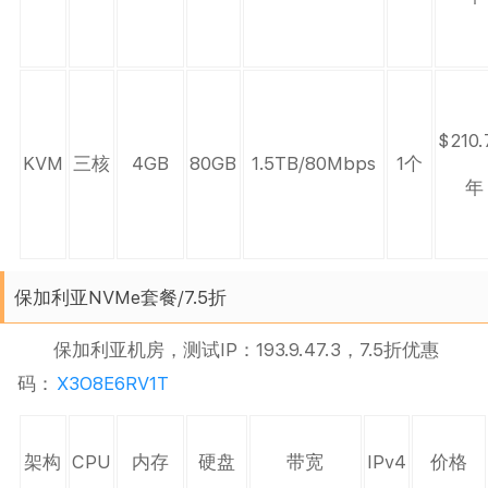
$210.
KVM
三核
4GB
80GB
1.5TB/80Mbps
1个
年
保加利亚NVMe套餐/7.5折
保加利亚机房，测试IP：193.9.47.3，7.5折优惠
码：
X3O8E6RV1T
架构
CPU
内存
硬盘
带宽
IPv4
价格