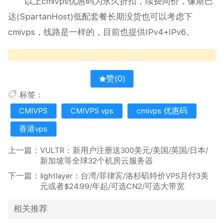
以上cmivps优惠码为永久折扣，续费同价，像斯巴
达(SpartanHost)低配套餐长期没货也可以考虑下
cmivps，线路是一样的，目前也提供IPv4+IPv6。
赞(
0
)
标签：
CMIVPS
CMIVPS vps
cmivps 优惠码
香港vps
上一篇：
VULTR：新用户注册送300美元/美国/英国/日本/
新加坡等全球32个机房云服务器
下一篇：
lightlayer：台湾/菲律宾/洛杉矶特价VPS月付3美
元或者$24.99/年起/可选CN2/可选大带宽
相关推荐