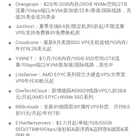
Orangevps：$23/年/2GB内存/25GB NVMe空间/2TB
流量/1Gbps端口/KVM/新加坡/日本/香港/国际线路，充
值25美金送25美金
Justhost：夏季全场6.5折/限定机房5折起/不限流量
VPS/支持免费换IP/免费换机房
Cloudcone：最新8月美国SSD VPS主机促销/1G内存/
年付18.28美元起
YINNET： $7/月/1GB内存/10GB SSD空间/2TB流
量/1Gbps端口/KVM/新加坡/国际线路，原生IP
LiteServer：AMD EPYC系列荷兰大硬盘VPS/大带宽
VPS年付30欧元起
OneTechCloud：新增德国AS9929线路VPS八折28.8
元/月起/AMD EPYC+NVMe SSD系列
666clouds：全新IP/德国双ISP属性VPS补货、月付8.5
折51元/月起/年付7折
EtherNetservers：$2.7/月起/单核/1GB/55GB
SSD/2TB@10Gbps/洛杉矶&新泽西&迈阿密&德国&英
国机房