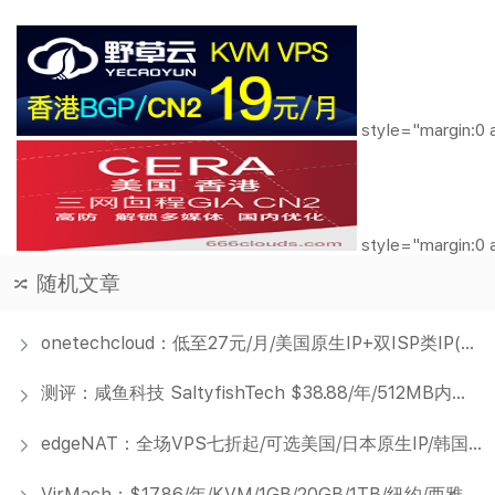
style="margin:0 
style="margin:0 
随机文章
onetechcloud：低至27元/月/美国原生IP+双ISP类IP(CN2 GIA/CUII/AS4837直连)/香港CN2/香港BGP大带宽
测评：咸鱼科技 SaltyfishTech $38.88/年/512MB内存/KVM/德国CN2 GIA 怎么样？
edgeNAT：全场VPS七折起/可选美国/日本原生IP/韩国原生IP/香港双ISP住宅IP等
VirMach：$17.86/年/KVM/1GB/20GB/1TB/纽约/西雅图/芝加哥