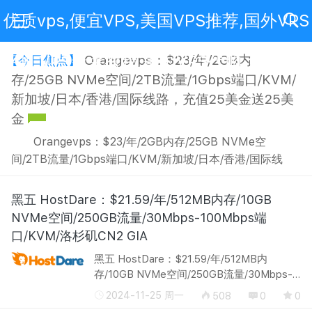
优质vps,便宜VPS,美国VPS推荐,国外VPS
评测,VPS新手教程,美国VPS代购,免费VPS
Orangevps：$23/年/2GB内
【今日焦点】
存/25GB NVMe空间/2TB流量/1Gbps端口/KVM/
新加坡/日本/香港/国际线路，充值25美金送25美
金
Orangevps：$23/年/2GB内存/25GB NVMe空
间/2TB流量/1Gbps端口/KVM/新加坡/日本/香港/国际线
路，充值25美金送25美金 官网地址：点我直达
Orangevps，国外商家，提供各类KVM VPS，数据中心有
黑五 HostDare：$21.59/年/512MB内存/10GB
香港、新加坡、日本、堪萨斯等。现在有活动，并有优惠
NVMe空间/250GB流量/30Mbps-100Mbps端
码，可选日本、新加坡、香港等。 1、年付6折优惠码:
口/KVM/洛杉矶CN2 GIA
SGIPD61（限年付及以上...
黑五 HostDare：$21.59/年/512MB内
存/10GB NVMe空间/250GB流量/30Mbps-
100Mbps端口/KVM/洛杉矶CN2 GIA 官网地
2024-11-25 周一
508
0
0
址：http://hostdare.com/ HostDare，国外