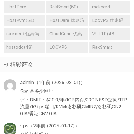
vps(65)
HostDare
RakSmart(59)
racknerd
vps(59)
vps(58)
HostKvm(54)
HostDare 优惠码
LocVPS 优惠码
(53)
(51)
racknerd 优惠码
CloudCone 优惠
VULTR(48)
(51)
码(50)
hostodo(48)
LOCVPS
RakSmart
vps(46)
vps(46)
精彩评论
admin
（1年前 (2025-03-01)）
你的是多少网址
评：DMIT：$39.9/年/1GB内存/20GB SSD空间/1TB
流量/1Gbps端口/KVM/洛杉矶CMIN2/洛杉矶CN2
GIA/香港CN2 GIA
vps
（2年前 (2025-01-17)）