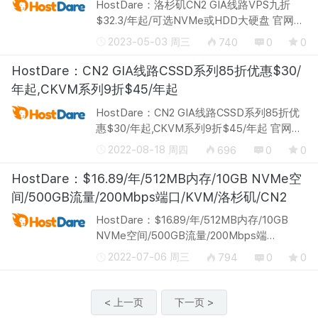
HostDare：洛杉矶CN2 GIA线路VPS九折
$32.3/年起/可选NVMe或HDD大硬盘 官网地
址：http://hostdare.com/ HostDare发起了
2023-05-03 周三
740
0
0
针对Premium China Optimized NVMe
KVM(下称CSSD系列)和Premium China
HostDare：CN2 GIA线路CSSD系列85折优惠$30/
Optimized ...
年起,CKVM系列9折$45/年起
HostDare：CN2 GIA线路CSSD系列85折优
惠$30/年起,CKVM系列9折$45/年起 官网地
址：http://hostdare.com/ HostDare本月继
2022-08-18 周四
696
0
0
续针对CN2 GIA线路VPS提供优惠码，其中较
新的CSSD系列，采用NVMe硬盘，最低季
HostDare：$16.89/年/512MB内存/10GB NVMe空
付...
间/500GB流量/200Mbps端口/KVM/洛杉矶/CN2
HostDare：$16.89/年/512MB内存/10GB
NVMe空间/500GB流量/200Mbps端
口/KVM/洛杉矶/CN2 官网地址：
2022-07-06 周三
794
0
0
http://hostdare.com/ HostDare，国外商
家，主要提供KVM VPS，2016年4月之前就
成立了，主机百科介绍过...
< 上一页
下一页 >