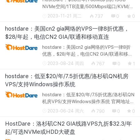
NVMe空间/1TB流量/500Mbps端口/KVM/洛
杉矶 官网地址：http://hostdare.com/
2023-11-21 周二
737
0
0
HostDare，国外商家，主要提供KVM
VPS，2016年4月之前就成立了科介绍过多
hostdare：美国cn2 gia网络的VPS一律8折优惠，
次，数据中心...
$28/年起，电信CN2 GIA/联通和移动直连
hostdare：美国cn2 gia网络的VPS一律8折
优惠，$28/年起，电信CN2 GIA/联通和移动
直连 官网地址：http://hostdare.com/
2023-08-24 周四
767
0
1
hostdare当前对美国cn2 gia网络的vps进行8
折优惠促销，仅限季付或者更长周期的付...
hostdare：低至$20/年/7.5折优惠/洛杉矶QN机房
VPS/支持Windows操作系统
hostdare：低至$20/年/7.5折优惠/洛杉矶QN
机房VPS/支持Windows操作系统 官网地址：
http://hostdare.com/ hostdare的所有VPS全
2023-06-24 周六
790
0
0
部都托管在美国西海岸洛杉矶QN数据中心，
当前针对常规国际线路的VPS搞7.5...
HostDare：洛杉矶CN2 GIA线路VPS九折$32.3/年
起/可选NVMe或HDD大硬盘