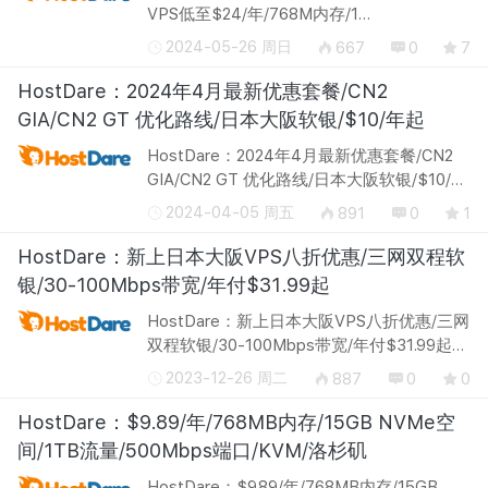
VPS低至$24/年/768M内存/1
核/10gNVMe/250g流量 官网地址：
2024-05-26 周日
667
0
7
http://hostdare.com/ hostdare（2016~）当
前针对美国洛杉矶数据中心的美国cn2 gia
HostDare：2024年4月最新优惠套餐/CN2
vps进行6.8折循环优...
GIA/CN2 GT 优化路线/日本大阪软银/$10/年起
HostDare：2024年4月最新优惠套餐/CN2
GIA/CN2 GT 优化路线/日本大阪软银/$10/年
起 官网地址：http://hostdare.com/
2024-04-05 周五
891
0
1
HostDare 目前有多种 VPS 套餐，我们还是
比较推荐其中的 CN2 GIA、CN2 GT 以及日
HostDare：新上日本大阪VPS八折优惠/三网双程软
本...
银/30-100Mbps带宽/年付$31.99起
HostDare：新上日本大阪VPS八折优惠/三网
双程软银/30-100Mbps带宽/年付$31.99起
官网地址：http://hostdare.com/ HostDare
2023-12-26 周二
887
0
0
刚刚正式上架了日本软银线路VPS，母鸡托
管在日本大阪 XTOM 机房，接入的是接...
HostDare：$9.89/年/768MB内存/15GB NVMe空
间/1TB流量/500Mbps端口/KVM/洛杉矶
HostDare：$9.89/年/768MB内存/15GB