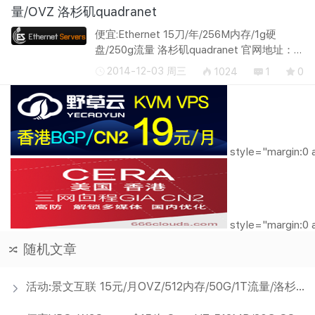
vSwap：1 ...
量/OVZ 洛杉矶quadranet
便宜:Ethernet 15刀/年/256M内存/1g硬
盘/250g流量 洛杉矶quadranet 官网地址：
http://www.ethernetservers.com/ Ethernet
2014-12-03 周三
1024
1
0
简介： ethernetservers是一家成立1年的主
机商,先介绍服务器配置：cpu采用E3-1...
style="margin:0 
style="margin:0 
随机文章
活动:景文互联 15元/月OVZ/512内存/50G/1T流量/洛杉矶 凤凰城 弗里蒙特