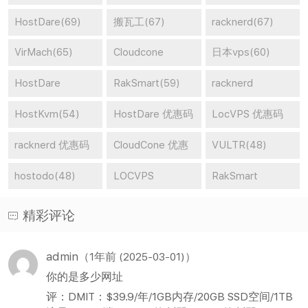
HostDare(69)
搬瓦工(67)
racknerd(67)
VirMach(65)
Cloudcone
日本vps(60)
vps(65)
HostDare
RakSmart(59)
racknerd
vps(59)
vps(58)
HostKvm(54)
HostDare 优惠码
LocVPS 优惠码
(53)
(51)
racknerd 优惠码
CloudCone 优惠
VULTR(48)
(51)
码(50)
hostodo(48)
LOCVPS
RakSmart
vps(46)
vps(46)
精彩评论
admin
（1年前 (2025-03-01)）
你的是多少网址
评：DMIT：$39.9/年/1GB内存/20GB SSD空间/1TB