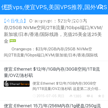
优质vps,便宜VPS,美国VPS推荐,国外VPS
评测,VPS新手教程,美国VPS代购,免费VPS
Orangevps：$23/年/2GB内
【今日焦点】
存/25GB NVMe空间/2TB流量/1Gbps端口/KVM/
新加坡/日本/香港/国际线路，充值25美金送25美
金
Orangevps：$23/年/2GB内存/25GB NVMe空
间/2TB流量/1Gbps端口/KVM/新加坡/日本/香港/国际线
路，充值25美金送25美金 官网地址：点我直达
Orangevps，国外商家，提供各类KVM VPS，数据中心有
便宜:Ethernet $12/年/1GB内存/30GB空间/1TB流
香港、新加坡、日本、堪萨斯等。现在有活动，并有优惠
量/OVZ/洛杉矶
码，可选日本、新加坡、香港等。 1、年付6折优惠码:
便宜:Ethernet $12/年/1GB内存/30GB空
SGIPD61（限年付及以上...
间/1TB流量/OVZ/洛杉矶 这是第二次介绍它
家的文章了，之前的：看这里 官网地址：
2015-07-05 周日
1385
4
0
http://www.ethernetservers.com/ OVZ-
1GB COU：4 @ 3.5GHz 内存：1 GB
便宜:Ethernet 15刀/年/256M内存/1g硬盘/250g流