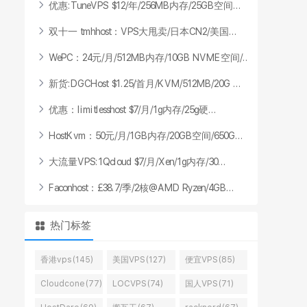
优
惠
:
T
u
n
e
V
P
S
$
1
2
/
年
/
2
5
6
M
B
内
存
/
2
5
G
B
空
间
.
.
.
双
十
一
t
m
h
h
o
s
t
：
V
P
S
大
甩
卖
/
日
本
C
N
2
/
美
国
.
.
.
W
e
P
C
：
2
4
元
/
月
/
5
1
2
M
B
内
存
/
1
0
G
B
N
V
M
E
空
间
/
.
.
.
新
货
:
D
G
C
H
o
s
t
$
1
.
2
5
/
首
月
/
K
V
M
/
5
1
2
M
B
/
2
0
G
.
.
.
优
惠
：
l
i
m
i
t
l
e
s
s
h
o
s
t
$
7
/
月
/
1
g
内
存
/
2
5
g
硬
.
.
.
H
o
s
t
K
v
m
：
5
0
元
/
月
/
1
G
B
内
存
/
2
0
G
B
空
间
/
6
5
0
G
.
.
.
大
流
量
V
P
S
:
1
Q
c
l
o
u
d
$
7
/
月
/
X
e
n
/
1
g
内
存
/
3
0
.
.
.
F
a
c
o
n
h
o
s
t
：
£
3
8
.
7
/
季
/
2
核
@
A
M
D
R
y
z
e
n
/
4
G
B
.
.
.
热门标签
香港vps(145)
美国VPS(127)
便宜VPS(85)
Cloudcone(77)
LOCVPS(74)
国人VPS(71)