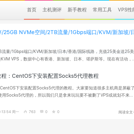
首页
主机测评
新手教程
常用工具
VPS
内存/25GB NVMe空间/2TB流量/1Gbps端口/KVM/新加坡/
间/2TB流量/1Gbps端口/KVM/新加坡/日本/香港/国际线路，充值25美金送25美
 SGIPD61（限年付及以上...
d教程：CentOS下安装配置Socks5代理教程
entOS下安装配置Socks5代理的教程。大家要知道很多主机商是屏蔽
许使用Socks5代理的，所以我们只是拿来玩玩要不被删了VPS或就划不来
自用不建议...
阅读全文
:13:54 周一
763
0
0