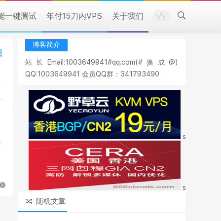
性能一键测试
年付15刀内VPS
关于我们
博客简介
日
站长Email:1003649941#qq.com(#换成@)
QQ:1003649941 会员QQ群：341793490
style="marg
了
style="marg
随机文章