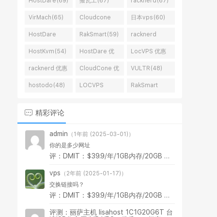
HostDare(69)
搬瓦工(67)
racknerd(67)
VirMach(65)
Cloudcone
日本vps(60)
vps(65)
HostDare
RakSmart(59)
racknerd
vps(59)
vps(58)
HostKvm(54)
HostDare 优
LocVPS 优惠
惠码(53)
码(51)
racknerd 优惠
CloudCone 优
VULTR(48)
码(51)
惠码(50)
hostodo(48)
LOCVPS
RakSmart
vps(46)
vps(46)
精彩评论
admin
（1年前 (2025-03-01)）
你的是多少网址
评：DMIT：$39.9/年/1GB内存/20GB SSD空间/1TB流量/1Gbps端口/KVM/洛杉矶CMIN2/洛杉矶CN2 GIA/香港CN2 GIA
vps
（2年前 (2025-01-17)）
交换链接吗？
评：DMIT：$39.9/年/1GB内存/20GB SSD空间/1TB流量/1Gbps端口/KVM/洛杉矶CMIN2/洛杉矶CN2 GIA/香港CN2 GIA
评测：丽萨主机 lisahost 1C1G20G6T 台