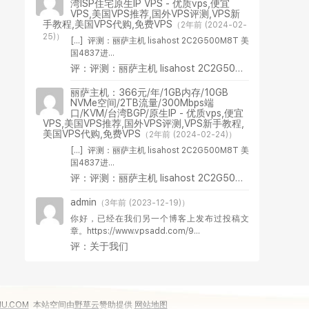
湾ISP住宅原生IP VPS - 优质vps,便宜
VPS,美国VPS推荐,国外VPS评测,VPS新
手教程,美国VPS代购,免费VPS
（2年前 (2024-02-
25)）
[…] 评测：丽萨主机 lisahost 2C2G500M8T 美
国4837进...
评：评测：丽萨主机 lisahost 2C2G500M8T 美国4837进阶版VPS
丽萨主机：366元/年/1GB内存/10GB
NVMe空间/2TB流量/300Mbps端
口/KVM/台湾BGP/原生IP - 优质vps,便宜
VPS,美国VPS推荐,国外VPS评测,VPS新手教程,
美国VPS代购,免费VPS
（2年前 (2024-02-24)）
[…] 评测：丽萨主机 lisahost 2C2G500M8T 美
国4837进...
评：评测：丽萨主机 lisahost 2C2G500M8T 美国4837进阶版VPS
admin
（3年前 (2023-12-19)）
你好，已经在我们另一个博客上发布过投稿文
章。https://www.vpsadd.com/9...
评：关于我们
IU.COM
本站空间由
野草云
赞助提供
网站地图