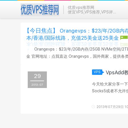
优质vps推荐网
便宜VPS,VPS推荐,VPS评测
【今日焦点】
Orangevps：$23/年/2GB
本/香港/国际线路，充值25美金送25美金
Orangevps：$23/年/2GB内存/25GB NVMe空
金 官网地址：点我直达 Orangevps，国外商家，提供各类KVM VPS，数据中心有香港、新加坡、日本、堪萨斯等。现在有活动，
并有优惠码，可选日本、新加坡、香港等。 1、年付6折优惠码:
VpsAd
VPS
29
今天给大家分享一下C
2013-07
Socks5或者不允
了，仅供技术研究或者
2013年07月29日 10